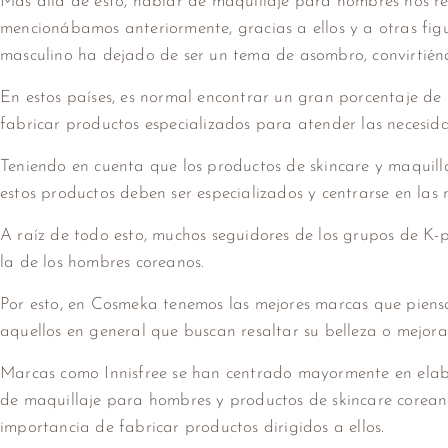
Más allá de esto, hablar de maquillaje para hombres nos r
mencionábamos anteriormente, gracias a ellos y a otras figur
masculino ha dejado de ser un tema de asombro, convirtién
En estos países, es normal encontrar un gran porcentaje de 
fabricar productos especializados para atender las necesida
Teniendo en cuenta que los productos de skincare y maquill
estos productos deben ser especializados y centrarse en las n
A raíz de todo esto, muchos seguidores de los grupos de K-
la de los hombres coreanos.
Por esto, en Cosmeka tenemos las mejores marcas que piensa
aquellos en general que buscan resaltar su belleza o mejora
Marcas como Innisfree se han centrado mayormente en elabo
de maquillaje para hombres y productos de skincare corean
importancia de fabricar productos dirigidos a ellos.