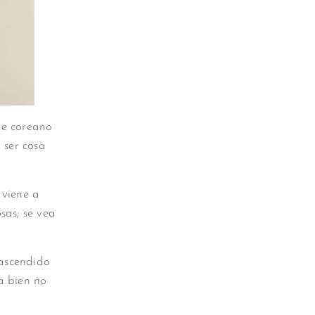
je coreano
 ser cosa
 viene a
sas; se vea
rascendido
a bien no