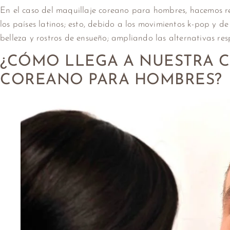
En el caso del maquillaje coreano para hombres, hacemos r
los países latinos; esto, debido a los movimientos k-pop y d
belleza y rostros de ensueño; ampliando las alternativas resp
¿CÓMO LLEGA A NUESTRA C
COREANO PARA HOMBRES?