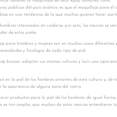
emite también al maquillaje de idols kpop hombres; como
as públicas del país asiático; es que el maquillaje para el 
dose en una tendencia de la que muchos quieren hacer part
hombres interesados en cuidarse; por esto, las marcas se cen
des de estas pieles.
aje para hombres y mujeres son en muchos casos diferentes; 
ecesidades y fisiología de cada tipo de piel.
pop buscan adoptar sus mismas culturas y lucir una aparienc
n en la piel de los hombres amantes de esta cultura y; de t
r la apariencia de alguna zona del rostro.
rar productos para la piel de los hombres; de igual forma,
o es tan amplio; que muchas de estas marcas entendieron t