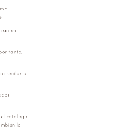
sexo
e.
tran en
por tanto,
ia similar a
odos
 el catálogo
ambién la