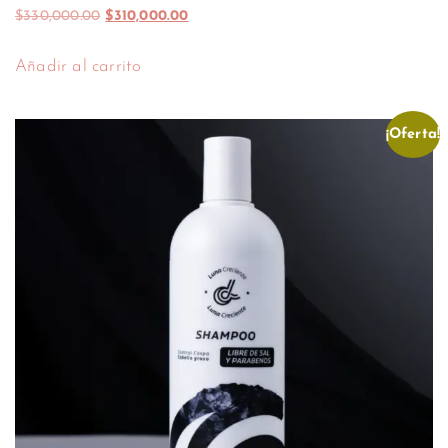
$
330,000.00
$
310,000.00
Añadir al carrito
¡Oferta!