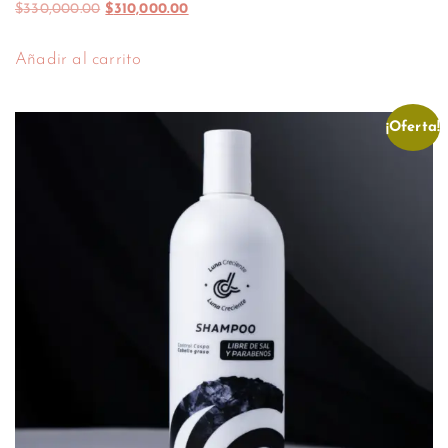
$
330,000.00
$
310,000.00
Añadir al carrito
¡Oferta!