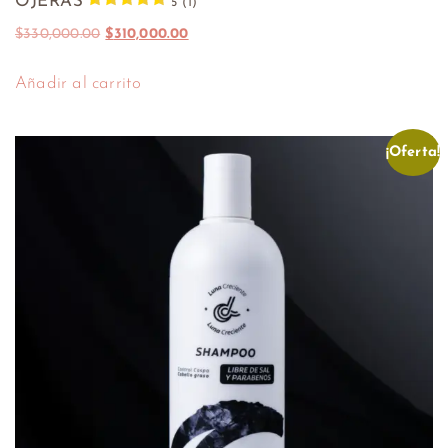
OJERAS
5 (1)
$
330,000.00
$
310,000.00
Añadir al carrito
¡Oferta!