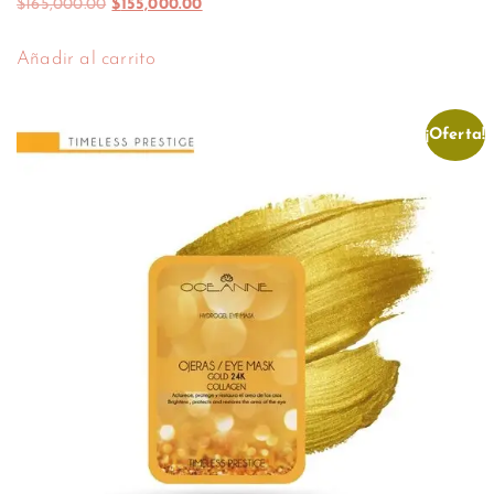
$
165,000.00
$
155,000.00
Añadir al carrito
¡Oferta!