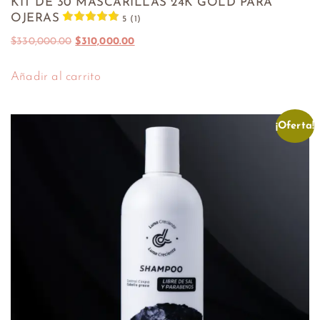
KIT DE 30 MASCARILLAS 24K GOLD PARA
OJERAS
5 (1)
$
330,000.00
$
310,000.00
Añadir al carrito
¡Oferta!